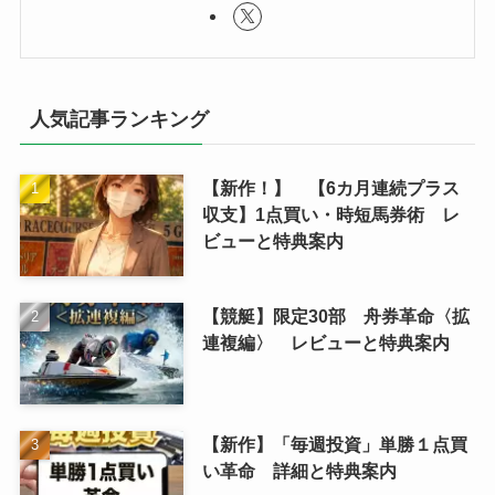
人気記事ランキング
【新作！】 【6カ月連続プラス
収支】1点買い・時短馬券術 レ
ビューと特典案内
【競艇】限定30部 舟券革命〈拡
連複編〉 レビューと特典案内
【新作】「毎週投資」単勝１点買
い革命 詳細と特典案内