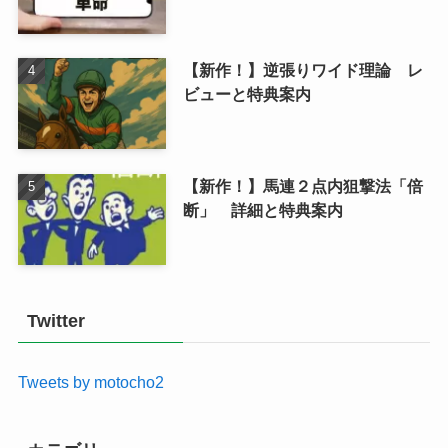
【新作！】逆張りワイド理論 レ
ビューと特典案内
【新作！】馬連２点内狙撃法「倍
断」 詳細と特典案内
Twitter
Tweets by motocho2