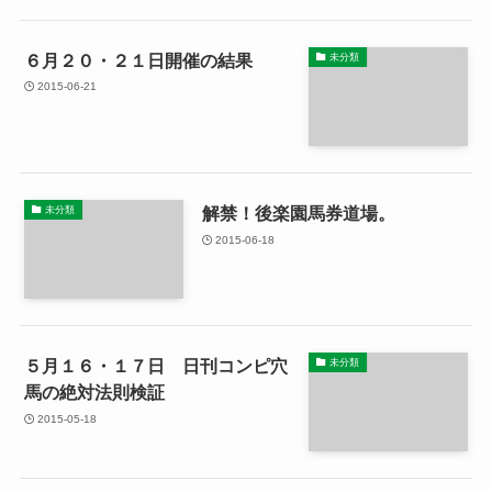
６月２０・２１日開催の結果
未分類
2015-06-21
解禁！後楽園馬券道場。
未分類
2015-06-18
５月１６・１７日 日刊コンピ穴
未分類
馬の絶対法則検証
2015-05-18