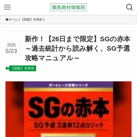
ホーム
【競艇】舟券術
新作！【26日まで限定】SGの赤本
2026
～過去統計から読み解く、SG予選
5/23
攻略マニュアル～
【競艇】舟券術