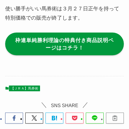
使い勝手がいい馬券術は３月２７日正午を持って
特別価格での販売が終了します。
枠連単純勝利理論の特典付き商品説明ペ
ージはコチラ！
【ＪＲＡ】馬券術
SNS SHARE