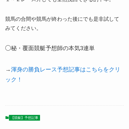
競馬の合間や競馬が終わった後にでも是非試して
みてください。
◯秘・覆面競艇予想師の本気3連単
→
渾身の勝負レース予想記事はこちらをクリ
ック！
【競艇】予想記事