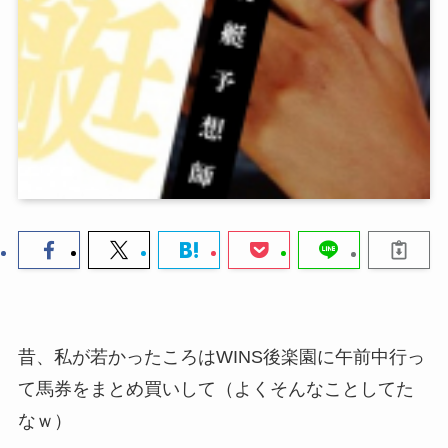
昔、私が若かったころはWINS後楽園に午前中行っ
て馬券をまとめ買いして（よくそんなことしてた
なｗ）