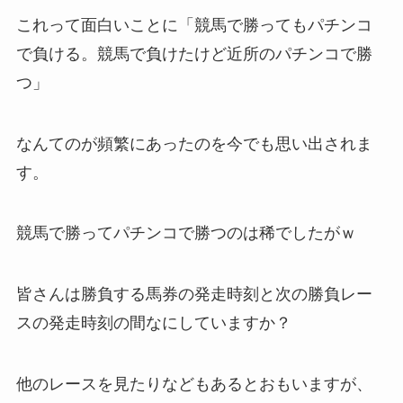
これって面白いことに「競馬で勝ってもパチンコ
で負ける。競馬で負けたけど近所のパチンコで勝
つ」
なんてのが頻繁にあったのを今でも思い出されま
す。
競馬で勝ってパチンコで勝つのは稀でしたがｗ
皆さんは勝負する馬券の発走時刻と次の勝負レー
スの発走時刻の間なにしていますか？
他のレースを見たりなどもあるとおもいますが、