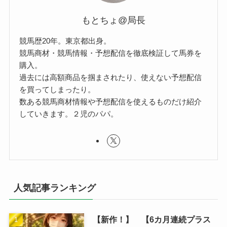
もとちょ@局長
競馬歴20年。東京都出身。
競馬商材・競馬情報・予想配信を徹底検証して馬券を
購入。
過去には高額商品を掴まされたり、使えない予想配信
を買ってしまったり。
数ある競馬商材情報や予想配信を使えるものだけ紹介
していきます。２児のパパ。
人気記事ランキング
【新作！】 【6カ月連続プラス