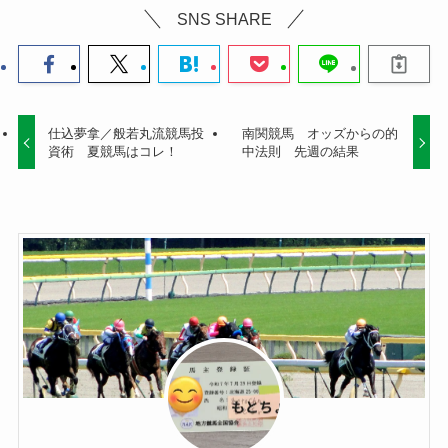
SNS SHARE
仕込夢拿／般若丸流競馬投
南関競馬 オッズからの的
資術 夏競馬はコレ！
中法則 先週の結果